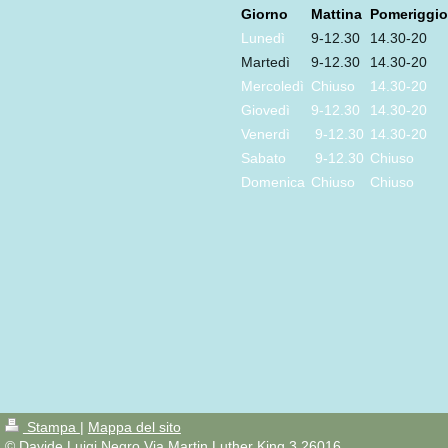
Giorno
Mattina
Pomeriggio
Lunedì
9-12.30
14.30-20
Martedì
9-12.30
14.30-20
Mercoledì
Chiuso
14.30-20
Giovedì
9-12.30
14.30-20
Venerdì
9-12.30
14.30-20
Sabato
9-12.30
Chiuso
Domenica
Chiuso
Chiuso
Stampa
|
Mappa del sito
© Davide Luigi Negro Via Martin Luther King 3 26016